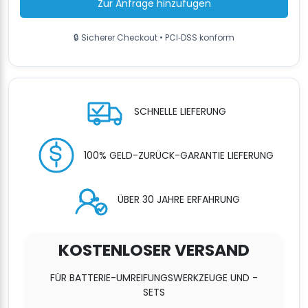
Zur Anfrage hinzufügen
Aufladegerät
+
PET
🔒 Sicherer Checkout • PCI‑DSS konform
Umreifungsband
12
mm
-
Umreifungswagen
SCHNELLE LIEFERUNG
Menge
100% GELD-ZURÜCK-GARANTIE LIEFERUNG
ÜBER 30 JAHRE ERFAHRUNG
KOSTENLOSER VERSAND
FÜR BATTERIE-UMREIFUNGSWERKZEUGE UND -
SETS