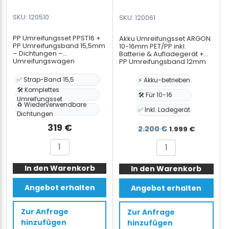
SKU: 120510
SKU: 120061
PP Umreifungsset PPST16 +
Akku Umreifungsset ARGON
PP Umreifungsband 15,5mm
10-16mm PET/PP inkl.
– Dichtungen –
Batterie & Aufladegerät +
Umreifungswagen
PP Umreifungsband 12mm
Umreifungswagen
✅ Strap-Band 15,5
⚡ Akku-betrieben
🛠️ Komplettes
🛠️ Für 10-16
Umreifungsset
♻️ Wiederverwendbare
✅ Inkl. Ladegerät
Dichtungen
319
€
Ursprünglic
Aktuell
2.200
€
1.999
€
Preis
Preis
PP
Akku
war:
ist:
Umreifungsset
Umreifungsset
2.200 €
1.999 €
In den Warenkorb
PPST16
In den Warenkorb
ARGON
+
10-
Angebot erhalten
Angebot erhalten
PP
16mm
Umreifungsband
PET/PP
Zur Anfrage
Zur Anfrage
15,5mm
inkl.
hinzufügen
hinzufügen