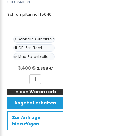
SKU: 240020
Schrumpftunnel T5040
⚡ Schnelle Aufheizzeit
🛡️ CE-Zertifiziert
✅ Max. Folienbreite
Ursprünglicher
Aktueller
3.400
€
2.899
€
Preis
Preis
Schrumpftunnel
war:
ist:
T5040
3.400 €
2.899 €.
In den Warenkorb
Menge
Angebot erhalten
Zur Anfrage
hinzufügen