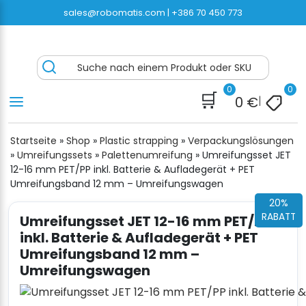
Zum
sales@robomatis.com |
+386 70 450 773
Inhalt
springen
ROBOMATIS®
Battery Strapping Tools and Packing Machines
Suche nach einem Produkt oder SKU
Delivered Fast and Free
0
0
🛒
0
€
|
Startseite
»
Shop
»
Plastic strapping
»
Verpackungslösungen
»
Umreifungssets
»
Palettenumreifung
»
Umreifungsset JET
12-16 mm PET/PP inkl. Batterie & Aufladegerät + PET
Umreifungsband 12 mm – Umreifungswagen
20%
RABATT
Umreifungsset JET 12-16 mm PET/PP
inkl. Batterie & Aufladegerät + PET
Umreifungsband 12 mm –
Umreifungswagen