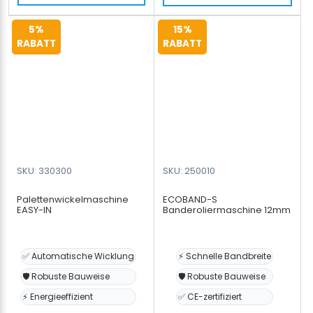
-
Batterie
Dichtungen
&
5%
15%
-
Aufladegerät
RABATT
RABATT
Umreifungswagen
+
Menge
PP
Umreifungsband
12mm
Umreifungswage
Menge
SKU: 330300
SKU: 250010
Palettenwickelmaschine
ECOBAND-S
EASY-IN
Banderoliermaschine 12mm
✅ Automatische Wicklung
⚡ Schnelle Bandbreite
🛡️ Robuste Bauweise
🛡️ Robuste Bauweise
⚡ Energieeffizient
✅ CE-zertifiziert