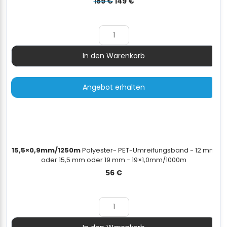
Ursprünglicher
Aktueller
189
€
149
€
Preis
Preis
war:
ist:
189 €
149 €.
In den Warenkorb
Menge
Angebot erhalten
15,5×0,9mm/1250m
Polyester- PET-Umreifungsband - 12 mm
oder 15,5 mm oder 19 mm - 19×1,0mm/1000m
56
€