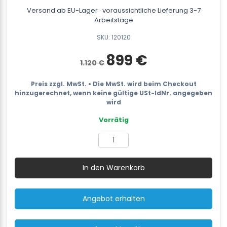
Versand ab EU-Lager · voraussichtliche Lieferung 3-7
Arbeitstage
SKU: 120120
Ursprünglicher
Aktueller
899
€
1.120
€
Preis
Preis
war:
ist:
1.120 €
899 €.
Preis zzgl. MwSt. • Die MwSt. wird beim Checkout
hinzugerechnet, wenn keine gültige USt-IdNr. angegeben
wird
Vorrätig
Umreifungsset
JET
12-
In den Warenkorb
16
mm
PET/PP
Angebot erhalten
inkl.
Batterie
&