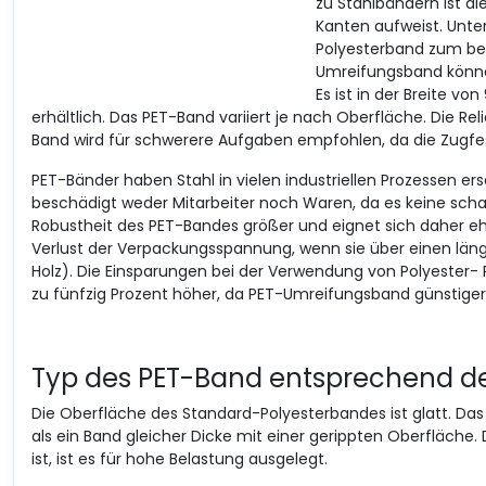
zu Stahlbändern ist di
Kanten aufweist. Unte
Polyesterband zum bes
Umreifungsband könne
Es ist in der Breite vo
erhältlich. Das PET-Band variiert je nach Oberfläche. Die Re
Band wird für schwerere Aufgaben empfohlen, da die Zugfest
PET-Bänder haben Stahl in vielen industriellen Prozessen erset
beschädigt weder Mitarbeiter noch Waren, da es keine schar
Robustheit des PET-Bandes größer und eignet sich daher eher
Verlust der Verpackungsspannung, wenn sie über einen länge
Holz). Die Einsparungen bei der Verwendung von Polyester-
zu fünfzig Prozent höher, da PET-Umreifungsband günstiger si
Typ des PET-Band entsprechend d
Die Oberfläche des Standard-Polyesterbandes ist glatt. Das
als ein Band gleicher Dicke mit einer gerippten Oberfläche.
ist, ist es für hohe Belastung ausgelegt.