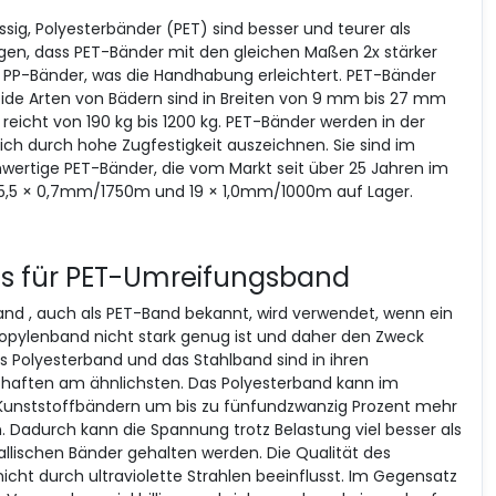
sig, Polyesterbänder (PET) sind besser und teurer als
gen, dass PET-Bänder mit den gleichen Maßen 2x stärker
 PP-Bänder, was die Handhabung erleichtert. PET-Bänder
eide Arten von Bädern sind in Breiten von 9 mm bis 27 mm
 reicht von 190 kg bis 1200 kg. PET-Bänder werden in der
sich durch hohe Zugfestigkeit auszeichnen. Sie sind im
chwertige PET-Bänder, die vom Markt seit über 25 Jahren im
5,5 × 0,7mm/1750m und 19 × 1,0mm/1000m auf Lager.
is für PET-Umreifungsband
d , auch als PET-Band bekannt, wird verwendet, wenn ein
opylenband nicht stark genug ist und daher den Zweck
as Polyesterband und das Stahlband sind in ihren
chaften am ähnlichsten. Das Polyesterband kann im
 Kunststoffbändern um bis zu fünfundzwanzig Prozent mehr
adurch kann die Spannung trotz Belastung viel besser als
llischen Bänder gehalten werden. Die Qualität des
icht durch ultraviolette Strahlen beeinflusst. Im Gegensatz