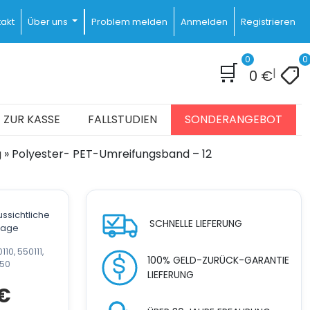
akt
Über uns
Problem melden
Anmelden
Registrieren
0
0
🛒
|
0
€
ZUR KASSE
FALLSTUDIEN
SONDERANGEBOT
g
»
Polyester- PET-Umreifungsband – 12
ssichtliche
SCHNELLE LIEFERUNG
stage
10, 550111,
100% GELD-ZURÜCK-GARANTIE
150
LIEFERUNG
Preisspanne:
€
49 €