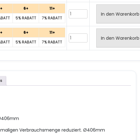
+
6+
11+
In den Warenkorb
ABATT
5% RABATT
7% RABATT
+
6+
11+
In den Warenkorb
ABATT
5% RABATT
7% RABATT
s
n. Ø406mm
 einmaligen Verbrauchsmenge reduziert. Ø406mm