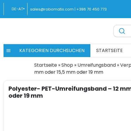
Zum
DE-AT
sales@robomatis.com |
+386 70 450 773
▾
Inhalt
springen
ROBOMATIS®
Battery Strapping Tools and Packing Machines Delivere
KATEGORIEN DURCHSUCHEN
STARTSEITE
Startseite
»
Shop
»
Umreifungsband
»
Ver
mm oder 15,5 mm oder 19 mm
Polyester- PET-Umreifungsband – 12 mm
oder 19 mm