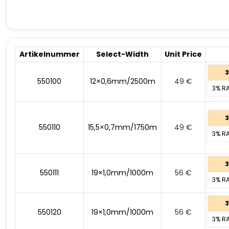
Artikelnummer
Select-Width
Unit Price
3
550100
12×0,6mm/2500m
49
€
3% R
3
550110
15,5×0,7mm/1750m
49
€
3% R
3
550111
19×1,0mm/1000m
56
€
3% R
3
550120
19×1,0mm/1000m
56
€
3% R