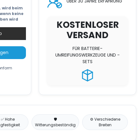
ÜBER 30 JAHRE ERFAHRUNG
bis
66 €
t. wird beim
wenn keine
eben wird
KOSTENLOSER
VERSAND
b
FÜR BATTERIE-
ügen
UMREIFUNGSWERKZEUGE UND -
SETS
konform
✅ Hohe
🛡️
⚙️ Verschiedene
gfestigkeit
Witterungsbeständig
Breiten