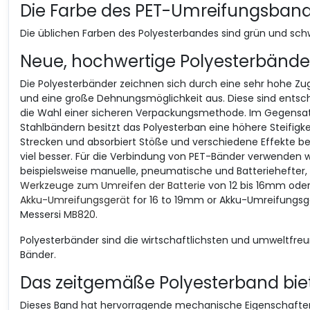
Die Farbe des PET-Umreifungsban
Die üblichen Farben des Polyesterbandes sind grün und sch
Neue, hochwertige Polyesterbände
Die Polyesterbänder zeichnen sich durch eine sehr hohe Zug
und eine große Dehnungsmöglichkeit aus. Diese sind entsc
die Wahl einer sicheren Verpackungsmethode. Im Gegensat
Stahlbändern besitzt das Polyesterban eine höhere Steifigk
Strecken und absorbiert Stöße und verschiedene Effekte b
viel besser. Für die Verbindung von PET-Bänder verwenden w
beispielsweise manuelle, pneumatische und Batteriehefter,
Werkzeuge zum Umreifen der Batterie
von 12 bis 16mm ode
Akku-Umreifungsgerät
for 16 to 19mm or Akku-Umreifungsg
Messersi
MB820
.
Polyesterbänder sind die wirtschaftlichsten und umweltfreu
Bänder.
Das zeitgemäße Polyesterband biete
Dieses Band hat hervorragende mechanische Eigenschaften.