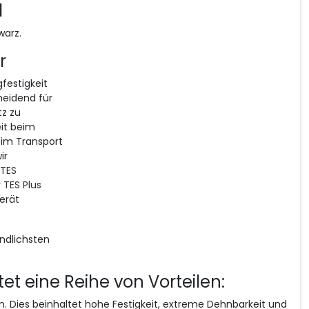
d
warz.
r
festigkeit
heidend für
z zu
eit beim
eim Transport
ir
TES
r
TES Plus
erät
ndlichsten
t eine Reihe von Vorteilen:
 Dies beinhaltet hohe Festigkeit, extreme Dehnbarkeit und