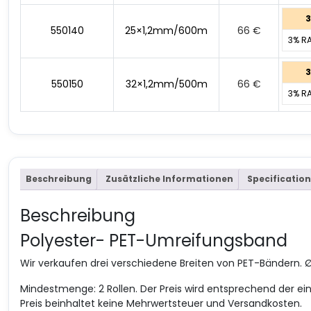
3
550140
25×1,2mm/600m
66
€
3% R
3
550150
32×1,2mm/500m
66
€
3% R
Beschreibung
Zusätzliche Informationen
Specification
Beschreibung
Polyester- PET-Umreifungsband
Wir verkaufen drei verschiedene Breiten von PET-Bänder
Mindestmenge: 2 Rollen. Der Preis wird entsprechend der
Preis beinhaltet keine Mehrwertsteuer und Versandkosten.