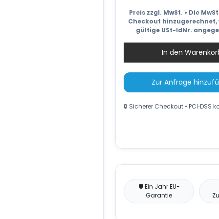
Preis zzgl. MwSt. • Die MwS
Checkout hinzugerechnet, 
gültige USt-IdNr. angeg
In den Warenkor
Zur Anfrage hinzuf
🔒 Sicherer Checkout • PCI‑DSS 
🛡️ Ein Jahr EU-
Garantie
Zu