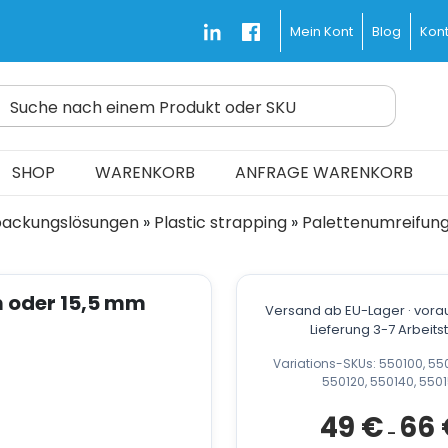
Blog
Kont
Mein Kont
Suche nach einem Produkt oder SKU
d Fast and Free
SHOP
WARENKORB
ANFRAGE WARENKORB
packungslösungen
»
Plastic strapping
»
Palettenumreifun
 oder 15,5 mm
Versand ab EU-Lager · vorau
Lieferung 3-7 Arbeit
Variations-SKUs: 550100, 5501
550120, 550140, 550
49
€
66
–