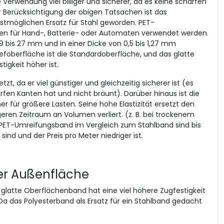
e Verwendung viel billiger und sicherer, da es keine scharfen
r Berücksichtigung der obigen Tatsachen ist das
tmöglichen Ersatz für Stahl geworden. PET-
n für Hand-, Batterie- oder Automaten verwendet werden.
n 9 bis 27 mm und in einer Dicke von 0,5 bis 1,27 mm
liefoberfläche ist die Standardoberfläche, und das glatte
igkeit höher ist.
zt, da er viel günstiger und gleichzeitig sicherer ist (es
fen Kanten hat und nicht bräunt). Darüber hinaus ist die
 für größere Lasten. Seine hohe Elastizität ersetzt den
ren Zeitraum an Volumen verliert. (z. B. bei trockenem
 PET-Umreifungsband im Vergleich zum Stahlband sind bis
nd und der Preis pro Meter niedriger ist.
er Außenfläche
 glatte Oberflächenband hat eine viel höhere Zugfestigkeit
 Da das Polyesterband als Ersatz für ein Stahlband gedacht