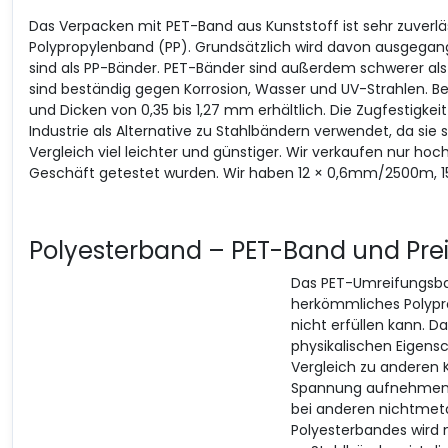
Das Verpacken mit PET-Band aus Kunststoff ist sehr zuverläs
Polypropylenband (PP). Grundsätzlich wird davon ausgegan
sind als PP-Bänder. PET-Bänder sind außerdem schwerer als
sind beständig gegen Korrosion, Wasser und UV-Strahlen. B
und Dicken von 0,35 bis 1,27 mm erhältlich. Die Zugfestigkeit
Industrie als Alternative zu Stahlbändern verwendet, da sie 
Vergleich viel leichter und günstiger. Wir verkaufen nur ho
Geschäft getestet wurden. Wir haben 12 × 0,6mm/2500m, 1
Polyesterband – PET-Band und Pre
Das PET-Umreifungsban
herkömmliches Polypr
nicht erfüllen kann. D
physikalischen Eigens
Vergleich zu anderen
Spannung aufnehmen. D
bei anderen nichtmeta
Polyesterbandes wird n